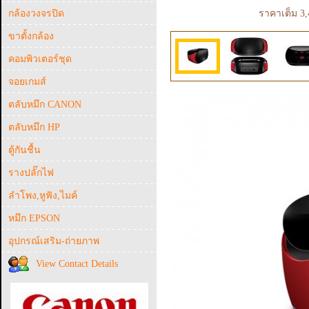
กล้องวงจรปิด
ราคาเต็ม 3,
ขาตั้งกล้อง
คอมพิวเตอร์ชุด
จอยเกมส์
ตลับหมึก CANON
ตลับหมึก HP
ตู้กันชื้น
รางปลั๊กไฟ
ลำโพง,หูฟัง,ไมค์
หมึก EPSON
อุปกรณ์เสริม-ถ่ายภาพ
View Contact Details