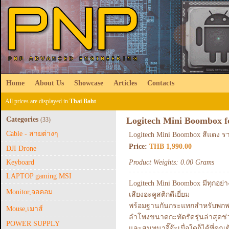
Home
About Us
Showcase
Articles
Contacts
All prices are displayed in
Thai Baht
Categories
Logitech Mini Boombox f
(33)
Cable - สายต่างๆ
Logitech Mini Boombox สีแดง รา
Price:
THB 1,990.00
DJI Drone
Keyboard
Product Weights: 0.00 Grams
LAPTOP gaming MSI
Logitech Mini Boombox มีทุกอย
Monitor,จอคอม
เสียงอะคูสติกดีเยี่ยม
พร้อมฐานกันกระแทกสำหรับพกพ
Mouse,เมาส์
ลำโพงขนาดกะทัดรัดรุ่นล่าสุดช
POWER SUPPLY
และสนทนาจิ๊จ๊ะเมื่อใดก็ได้ที่ค