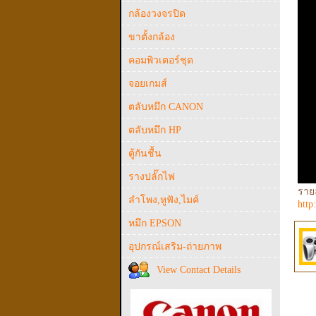
กล้องวงจรปิด
ขาตั้งกล้อง
คอมพิวเตอร์ชุด
จอยเกมส์
ตลับหมึก CANON
ตลับหมึก HP
ตู้กันชื้น
รางปลั๊กไฟ
ราย
ลำโพง,หูฟัง,ไมค์
http
หมึก EPSON
อุปกรณ์เสริม-ถ่ายภาพ
View Contact Details