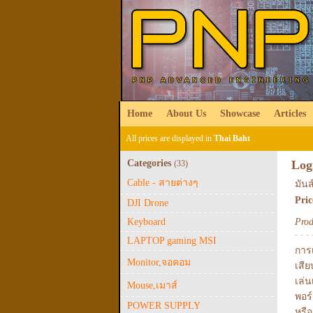
Home
About Us
Showcase
Articles
All prices are displayed in
Thai Baht
Categories
Log
(33)
Cable - สายต่างๆ
มัน
Pri
DJI Drone
Keyboard
Prod
LAPTOP gaming MSI
การเ
Monitor,จอคอม
เสีย
เล่
Mouse,เมาส์
พอร
POWER SUPPLY
หรื