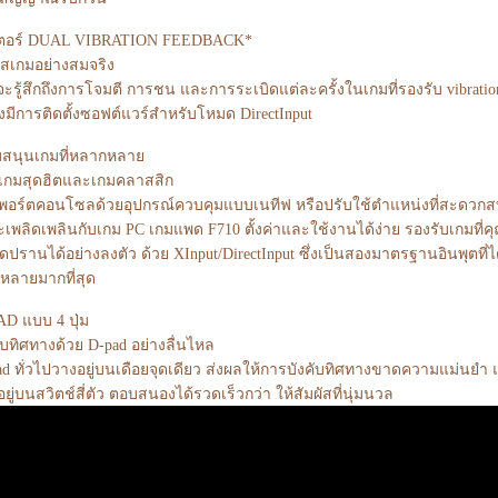
ตอร์ DUAL VIBRATION FEEDBACK*
ัสเกมอย่างสมจริง
ะรู้สึกถึงการโจมตี การชน และการระเบิดแต่ละครั้งในเกมที่รองรับ vibratio
งมีการติดตั้งซอฟต์แวร์สำหรับโหมด DirectInput
บสนุนเกมที่หลากหลาย
นเกมสุดฮิตและเกมคลาสสิก
นพอร์ตคอนโซลด้วยอุปกรณ์ควบคุมแบบเนทีฟ หรือปรับใช้ตำแหน่งที่สะดวก
เพลิดเพลินกับเกม PC เกมแพด F710 ตั้งค่าและใช้งานได้ง่าย รองรับเกมที่ค
ปรานได้อย่างลงตัว ด้วย XInput/DirectInput ซึ่งเป็นสองมาตรฐานอินพุตที่
่หลายมากที่สุด
AD แบบ 4 ปุ่ม
ับทิศทางด้วย D-pad อย่างลื่นไหล
d ทั่วไปวางอยู่บนเดือยจุดเดียว ส่งผลให้การบังคับทิศทางขาดความแม่นยำ 
ยู่บนสวิตช์สี่ตัว ตอบสนองได้รวดเร็วกว่า ให้สัมผัสที่นุ่มนวล