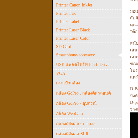
Printer Canon InkJet
มอเ
Printer Fax
สัมผ
Printer Label
คุณจ
Printer Laser Black
*ต้อ
Printer Laser Color
สนั
SD Card
เล่
Smartphone-accessory
เล่
ขณะ
USB แฟลชไดร์ฟ Flash Drive
โปรด
VGA
แพร
กระเป๋ากล้อง
D-P
กล้อง GoPro , กล้องติดรถยนต์
บังค
D-pa
กล้อง GoPro - อุปกรณ์
วางอ
กล้อง WebCam
กล้องดิจิตอล Compact
กล้องดิจิตอล SLR