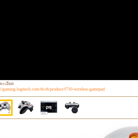
ละเอียด
://gaming.logitech.com/th-th/product/f710-wireless-gamepad